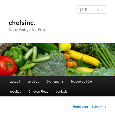
Rech
chefsinc.
Bouffe. Partage. Bio. Plaisir.
Menu
accueil
services
événements
blogue de l’été
Aller
principal
recettes
Chicken Road
contacts
au
contenu
Navigation
← Précédent
Suivant →
des
principal