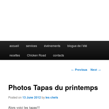
Main
accueil
services
événements
blogue de l’été
menu
recettes
Chicken Road
contacts
Post
←
Previous
Next
→
navigation
Photos Tapas du printemps
Posted on
13 June 2012
by
les chefs
Alors voici les tapas!!!