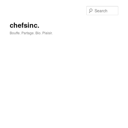
Skip
to
Sear
primary
content
chefsinc.
Bouffe. Partage. Bio. Plaisir.