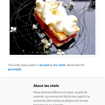
This entry was posted in
accueil
by
les chefs
. Bookmark the
permalink
.
About les chefs
Nous sommes Étienne et Lyssa, couple de
cuisinier, qui avons tout lâché pour partir à la
recherche des meilleurs artisans de fermes
biologiques au Canada.